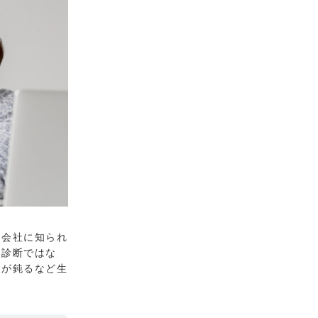
「会社に知られ
は診断ではな
断が鈍るなど生