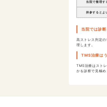
当院で整理す
持参するとよ
当院では診断
高ストレス判定の
理します。
TMS治療は
TMS治療はスト
かを診察で見極め