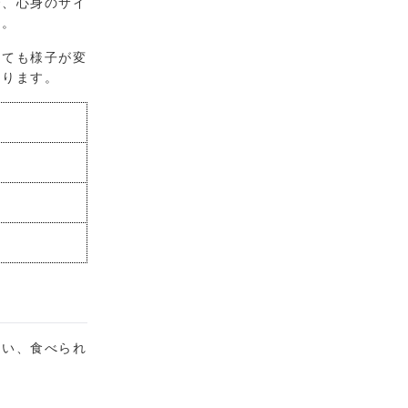
で、心身のサイ
す。
見ても様子が変
あります。
ない、食べられ