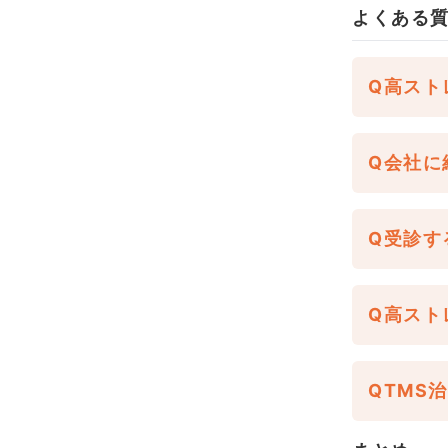
よくある
Q
高スト
Q
会社に
Q
受診す
Q
高スト
Q
TMS