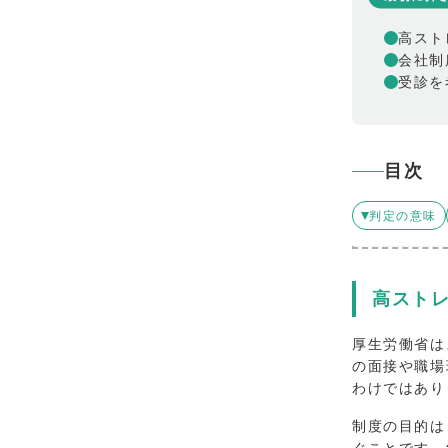
高スト
会社制
受診を
目次
判定の意味
高スト
厚生労働省は
の面接や職場
わけではあり
制度の目的は
ぐことです。