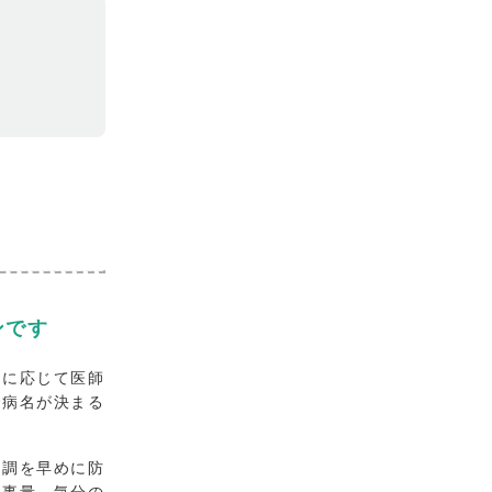
ンです
要に応じて医師
で病名が決まる
不調を早めに防
仕事量、気分の