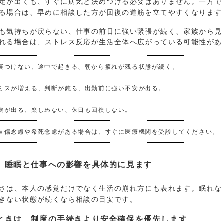
定が出ても、すぐに病気と決めつける必要はありません。一方
る場合は、早めに相談した方が回復の道筋を立てやすくなりま
も気持ちが戻らない、仕事の前日に強い緊張が続く、家族から
れる場合は、ストレス反応が生活全体へ広がっている可能性が
寝つけない、途中で起きる、朝から疲れが残る状態が続く。
ミスが増える、判断が鈍る、出勤前に強い不安が出る。
涙が出る、楽しめない、休日も回復しない。
自傷念慮や希死念慮がある場合は、すぐに医療機関を受診してください。
、睡眠と仕事への影響を具体的に見ます
さは、本人の感覚だけでなく生活の崩れ方にも表れます。眠れ
きない状態が続くなら相談の目安です。
ときは、制度の手続きより安全確保を優先します