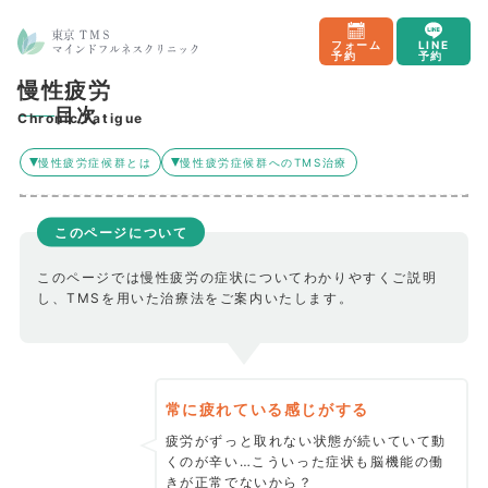
フォーム
LINE
予約
予約
慢性疲労
目次
Chronic Fatigue
慢性疲労症候群とは
慢性疲労症候群へのTMS治療
このページについて
このページでは慢性疲労の症状についてわかりやすくご説明
し、TMSを用いた治療法をご案内いたします。
常に疲れている感じがする
疲労がずっと取れない状態が続いていて動
くのが辛い…こういった症状も脳機能の働
きが正常でないから？